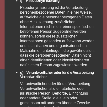
f) Pseudonymisierung
Pseudonymisierung ist die Verarbeitung
personenbezogener Daten in einer Weise,
auf welche die personenbezogenen Daten
ohne Hinzuziehung zusätzlicher
Informationen nicht mehr einer spezifischen
betroffenen Person zugeordnet werden
können, sofern diese zusätzlichen
Informationen gesondert aufbewahrt werden
AMC Waltrop e.V.
und technischen und organisatorischen
Maßnahmen unterliegen, die gewährleisten,
dass die personenbezogenen Daten nicht
einer identifizierten oder identifizierbaren
natürlichen Person zugewiesen werden.
g) Verantwortlicher oder für die Verarbeitung
Verantwortlicher
Mit Stolz präsentiert von WordPress
|
Theme:
Newsbulk
von
Verantwortlicher oder für die Verarbeitung
Themeansar
Verantwortlicher ist die natürliche oder
juristische Person, Behörde, Einrichtung
oder andere Stelle, die allein oder
gemeinsam mit anderen über die Zwecke