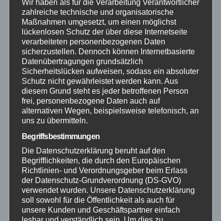
Wir haben als für die Verarbeitung Verantwortlicher
zahlreiche technische und organisatorische
Januar 2026
Maßnahmen umgesetzt, um einen möglichst
lückenlosen Schutz der über diese Internetseite
September 2025
verarbeiteten personenbezogenen Daten
sicherzustellen. Dennoch können Internetbasierte
Datenübertragungen grundsätzlich
August 2025
Sicherheitslücken aufweisen, sodass ein absoluter
Schutz nicht gewährleistet werden kann. Aus
diesem Grund steht es jeder betroffenen Person
Juli 2025
frei, personenbezogene Daten auch auf
alternativen Wegen, beispielsweise telefonisch, an
Juni 2025
uns zu übermitteln.
Begriffsbestimmungen
Mai 2025
Die Datenschutzerklärung beruht auf den
Begrifflichkeiten, die durch den Europäischen
Richtlinien- und Verordnungsgeber beim Erlass
April 2025
der Datenschutz-Grundverordnung (DS-GVO)
verwendet wurden. Unsere Datenschutzerklärung
März 2025
soll sowohl für die Öffentlichkeit als auch für
unsere Kunden und Geschäftspartner einfach
lesbar und verständlich sein. Um dies zu