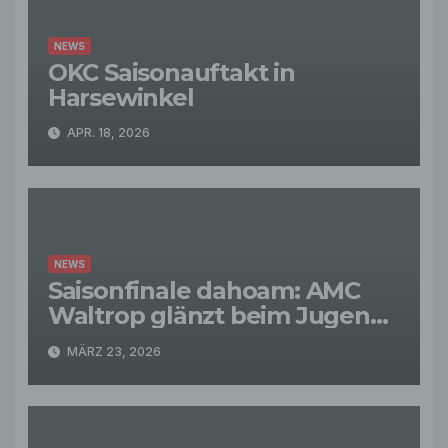
NEWS
OKC Saisonauftakt in
Harsewinkel
APR. 18, 2026
NEWS
Saisonfinale dahoam: AMC
Waltrop glänzt beim Jugend-
Turnier-Abschluss 2026
MÄRZ 23, 2026