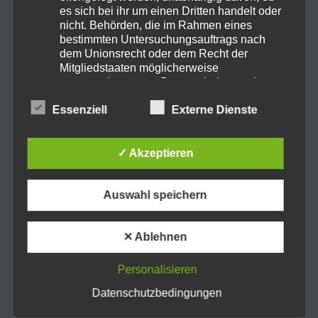
es sich bei ihr um einen Dritten handelt oder
nicht. Behörden, die im Rahmen eines
bestimmten Untersuchungsauftrags nach
dem Unionsrecht oder dem Recht der
Mitgliedstaaten möglicherweise
personenbezogene Daten erhalten, gelten
jedoch nicht als Empfänger.
Essenziell
Externe Dienste
j) Dritter
Dritter ist eine natürliche oder juristische
✓ Akzeptieren
Person, Behörde, Einrichtung oder andere
Stelle außer der betroffenen Person, dem
Verantwortlichen, dem Auftragsverarbeiter
Auswahl speichern
und den Personen, die unter der
unmittelbaren Verantwortung des
Verantwortlichen oder des
✕ Ablehnen
Auftragsverarbeiters befugt sind, die
personenbezogenen Daten zu verarbeiten.
Personalisieren
k) Einwilligung
Datenschutzbedingungen
Einwilligung ist jede von der betroffenen
Person freiwillig für den bestimmten Fall in