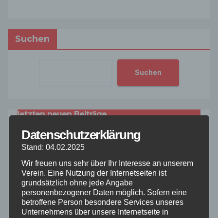
Suchen
Suchen
letzten neuen Beiträge
Datenschutzerklärung
OKC Saisonauftakt in Harsewinkel
Stand: 04.02.2025
Saisonfinale dahoam: AMC Waltrop glänzt beim
Wir freuen uns sehr über Ihr Interesse an unserem
Verein. Eine Nutzung der Internetseiten ist
Jugend-Turnier-Abschluss 2026
grundsätzlich ohne jede Angabe
personenbezogener Daten möglich. Sofern eine
Jahreshauptversammlung und Vereinsmeister
betroffene Person besondere Services unseres
2025
Unternehmens über unsere Internetseite in