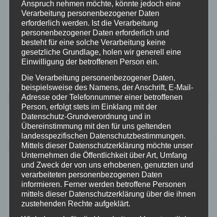
Anspruch nehmen möchte, könnte jedoch eine
Verarbeitung personenbezogener Daten
Unsere K1 Fahrer in Attendorn bei der
erforderlich werden. Ist die Verarbeitung
Westfalenmeisterschaft
personenbezogener Daten erforderlich und
besteht für eine solche Verarbeitung keine
gesetzliche Grundlage, holen wir generell eine
Drei Nachwuchspiloten auf großer Fahrt –
Einwilligung der betroffenen Person ein.
unsere Klasse-1-Helden erobern Westfalen!
Die Verarbeitung personenbezogener Daten,
beispielsweise des Namens, der Anschrift, E-Mail-
Adresse oder Telefonnummer einer betroffenen
Person, erfolgt stets im Einklang mit der
letzten neue Komentare
Datenschutz-Grundverordnung und in
Übereinstimmung mit den für uns geltenden
Es sind keine Kommentare vorhanden.
landesspezifischen Datenschutzbestimmungen.
Mittels dieser Datenschutzerklärung möchte unser
Unternehmen die Öffentlichkeit über Art, Umfang
Archiv
und Zweck der von uns erhobenen, genutzten und
verarbeiteten personenbezogenen Daten
April 2026
informieren. Ferner werden betroffene Personen
mittels dieser Datenschutzerklärung über die ihnen
zustehenden Rechte aufgeklärt.
März 2026