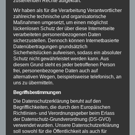
zustehenden Rechte aufgeklärt.
BEBA Oldie-Kartslalom-Cup“ reibungslos abläuft
Wir haben als für die Verarbeitung Verantwortlicher
und für die Teilnehmer zu einem herausragenden
zahlreiche technische und organisatorische
Maßnahmen umgesetzt, um einen möglichst
Erlebnis wird.
lückenlosen Schutz der über diese Internetseite
verarbeiteten personenbezogenen Daten
Diese Zusammenarbeit zwischen den
sicherzustellen. Dennoch können Internetbasierte
verschiedenen Motorsportvereinen zeigt die
Datenübertragungen grundsätzlich
Sicherheitslücken aufweisen, sodass ein absoluter
Hingabe zur Förderung des Kartslaloms und
Schutz nicht gewährleistet werden kann. Aus
bietet Fahrern eine großartige Gelegenheit, ihr
diesem Grund steht es jeder betroffenen Person
frei, personenbezogene Daten auch auf
Können zu zeigen und sich in diesem besonderen
alternativen Wegen, beispielsweise telefonisch, an
Motorsportbereich zu engagieren.
uns zu übermitteln.
Begriffsbestimmungen
Direkt Adresse des Oldie-Kart-CUP:
Die Datenschutzerklärung beruht auf den
https://oldiecup.amc-waltrop.de/
Begrifflichkeiten, die durch den Europäischen
Richtlinien- und Verordnungsgeber beim Erlass
Ehrentafel ab 1997:
der Datenschutz-Grundverordnung (DS-GVO)
verwendet wurden. Unsere Datenschutzerklärung
Ehrentafel Kart Slalom Oldie-Kart-Cup 2025
soll sowohl für die Öffentlichkeit als auch für