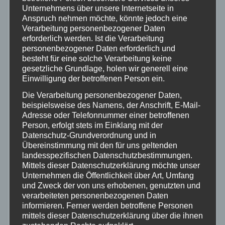
Das Ziel dieser Vereine ist es, Kartslalom-
Unternehmens über unsere Internetseite in
Veranstaltungen zu organisieren, die eine
Anspruch nehmen möchte, könnte jedoch eine
Verarbeitung personenbezogener Daten
Plattform für Kartfahrer ab 18Jahren bieten, ihre
erforderlich werden. Ist die Verarbeitung
Fähigkeiten zu zeigen und ihre Leidenschaft für
personenbezogener Daten erforderlich und
besteht für eine solche Verarbeitung keine
den Motorsport zu teilen. Durch die
gesetzliche Grundlage, holen wir generell eine
Zusammenarbeit dieser Vereine entsteht eine
Einwilligung der betroffenen Person ein.
vielfältige und spannende Serie von Kartslalom-
Die Verarbeitung personenbezogener Daten,
beispielsweise des Namens, der Anschrift, E-Mail-
Veranstaltungen, die Fahrern die Möglichkeit
Adresse oder Telefonnummer einer betroffenen
geben, in einer freundlichen
Person, erfolgt stets im Einklang mit der
Datenschutz-Grundverordnung und in
Wettbewerbsumgebung in drei Altersklassen
Übereinstimmung mit den für uns geltenden
gegeneinander anzutreten.
landesspezifischen Datenschutzbestimmungen.
Mittels dieser Datenschutzerklärung möchte unser
Die Koordination dieser Serie liegt in den Händen
Unternehmen die Öffentlichkeit über Art, Umfang
und Zweck der von uns erhobenen, genutzten und
von Bernd Nachtigall vom AMC Waltrop , der als
verarbeiteten personenbezogenen Daten
Serienkoordinator tätig ist. Seine Bemühungen
informieren. Ferner werden betroffene Personen
mittels dieser Datenschutzerklärung über die ihnen
und Expertise tragen dazu bei, dass der „ADAC