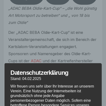
„ADAC BEBA Oldie-Kart-Cup“ – „die Wohl günstig
Art Motorsport zu betreiben“ und „ von 18 bis
zum Oldie“
Der „ADAC BEBA Oldie-Kart-Cup“ ist eine
Veranstaltergemeinschaft, die sich im Bereich der
Kartslalom-Veranstaltungen engagiert.
Sponsoren und Namensgeber des Oldie-Kart-
Cups ist der
ADAC
und der Kartreifenhersteller
BEBA
. Dieser Cup wird durch eine Kooperation
Datenschutzerklärung
mehrerer Motorsportvereine möglich gemacht,
Stand: 04.02.2025
zu denen zur Zeit der MSC Gütersloh, RC
Wir freuen uns sehr über Ihr Interesse an unserem
Haltern, MSC Harsewinkel, MSC Herten,
Verein. Eine Nutzung der Internetseiten ist
grundsätzlich ohne jede Angabe
Hagener AC und der AMC Waltrop gehören.
personenbezogener Daten möglich. Sofern eine
betroffene Person besondere Services unseres