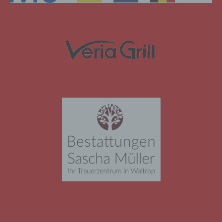
natürlichen Person sind, identifiziert werden
kann.
b) betroffene Person
Betroffene Person ist jede identifizierte oder
identifizierbare natürliche Person, deren
personenbezogene Daten von dem für die
Verarbeitung Verantwortlichen verarbeitet
werden.
c) Verarbeitung
Verarbeitung ist jeder mit oder ohne Hilfe
automatisierter Verfahren ausgeführte
Vorgang oder jede solche Vorgangsreihe im
Zusammenhang mit personenbezogenen
Daten wie das Erheben, das Erfassen, die
Organisation, das Ordnen, die Speicherung,
die Anpassung oder Veränderung, das
Auslesen, das Abfragen, die Verwendung,
die Offenlegung durch Übermittlung,
Verbreitung oder eine andere Form der
Bereitstellung, den Abgleich oder die