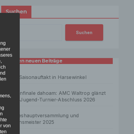
Suchen
Suchen
ung
gener
nseres
letzten neuen Beiträge
,
ich
und
OKC Saisonauftakt in Harsewinkel
len
Saisonfinale dahoam: AMC Waltrop glänzt
mens,
beim Jugend-Turnier-Abschluss 2026
ng
en
Jahreshauptversammlung und
chte
Vereinsmeister 2025
r von
ten