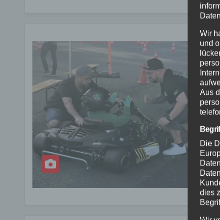
infor
Daten
Wir h
und o
lücke
perso
Inter
aufwe
Aus d
perso
telef
Begri
Die D
Europ
Daten
Daten
Kunde
dies 
Begrif