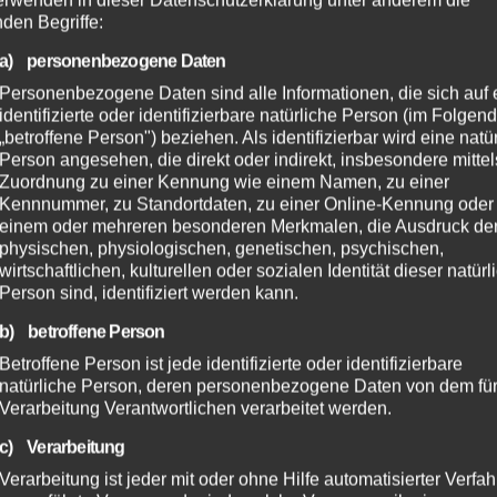
erwenden in dieser Datenschutzerklärung unter anderem die
nden Begriffe:
NEWS
a) personenbezogene Daten
Drei Nachwuchspiloten auf großer
Personenbezogene Daten sind alle Informationen, die sich auf 
Fahrt – unsere Klasse-1-Helden
identifizierte oder identifizierbare natürliche Person (im Folgen
„betroffene Person") beziehen. Als identifizierbar wird eine natü
erobern Westfalen!
SEPTEMBER 8, 2025
Person angesehen, die direkt oder indirekt, insbesondere mittel
Zuordnung zu einer Kennung wie einem Namen, zu einer
Wenn kleine Helden ganz groß rauskommen,
Kennnummer, zu Standortdaten, zu einer Online-Kennung oder
dann sind das garantiert Louis, Lias und
einem oder mehreren besonderen Merkmalen, die Ausdruck de
physischen, physiologischen, genetischen, psychischen,
Johna!Unsere drei Nachwuchsfahrer haben sich
wirtschaftlichen, kulturellen oder sozialen Identität dieser natür
mutig der Herausforderung gestellt und für die
Person sind, identifiziert werden kann.
Westfalenmeisterschaft Endläufe – und das…
b) betroffene Person
Betroffene Person ist jede identifizierte oder identifizierbare
natürliche Person, deren personenbezogene Daten von dem für
Verarbeitung Verantwortlichen verarbeitet werden.
c) Verarbeitung
NEWS
Verarbeitung ist jeder mit oder ohne Hilfe automatisierter Verfa