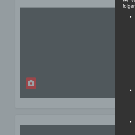
Wir v
folge