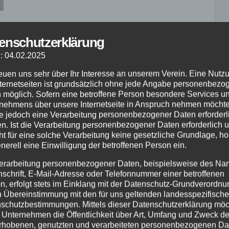
enschutzerklärung
: 04.02.2025
NEWS
reuen uns sehr über Ihr Interesse an unserem Verein. Eine Nutz
Jahreshauptversammlung und
nternetseiten ist grundsätzlich ohne jede Angabe personenbezo
Vereinsmeister 2025
 möglich. Sofern eine betroffene Person besondere Services u
nehmens über unsere Internetseite in Anspruch nehmen möchte
e jedoch eine Verarbeitung personenbezogener Daten erforderl
JANUAR 28, 2026
n. Ist die Verarbeitung personenbezogener Daten erforderlich 
Jahreshauptversammlung 2026 des AMC
ht für eine solche Verarbeitung keine gesetzliche Grundlage, ho
enerell eine Einwilligung der betroffenen Person ein.
Waltrop im Bürgerkrug Lünen Am Samstag, den
24. Januar 2026, fand in der Gaststätte
erarbeitung personenbezogener Daten, beispielsweise des Na
nschrift, E-Mail-Adresse oder Telefonnummer einer betroffenen
Bürgerkrug in Lünen die diesjährige
n, erfolgt stets im Einklang mit der Datenschutz-Grundverordnu
Jahreshauptversammlung des AMC Waltrop
n Übereinstimmung mit den für uns geltenden landesspezifisch
schutzbestimmungen. Mittels dieser Datenschutzerklärung mö
statt. Wie gewohnt…
 Unternehmen die Öffentlichkeit über Art, Umfang und Zweck de
rhobenen, genutzten und verarbeiteten personenbezogenen Da