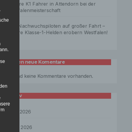
Unsere K1 Fahrer in Attendorn bei der
.
Westfalenmeisterschaft
ische
Drei Nachwuchspiloten auf großer Fahrt –
unsere Klasse-1-Helden erobern Westfalen!
n
ann.
ise
letzten neue Komentare
Es sind keine Kommentare vorhanden.
 den
Archiv
e
nsere
 Um
April 2026
März 2026