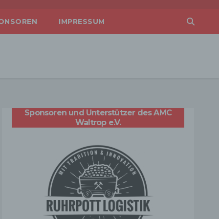
ONSOREN
IMPRESSUM
Sponsoren und Unterstützer des AMC
Waltrop e.V.