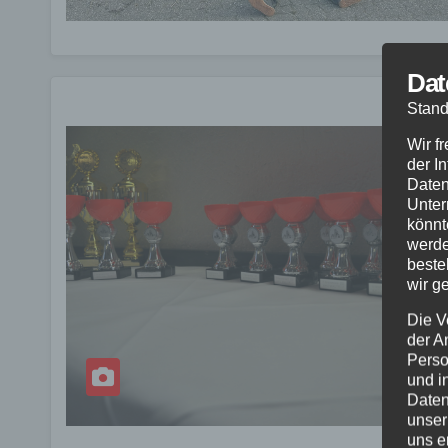
Dat
Stand
Wir f
der I
Daten
Unter
könnt
werde
beste
wir g
Die V
der A
Perso
und i
Daten
unser
uns e