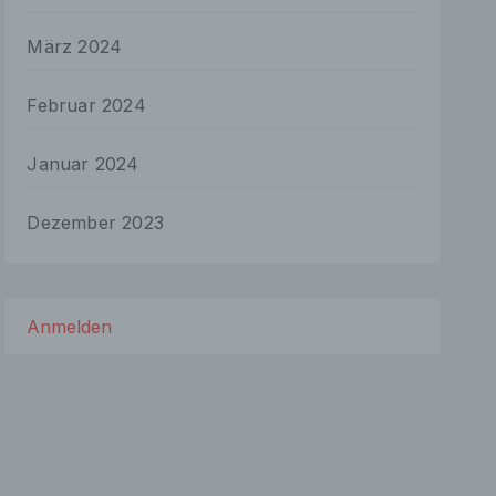
März 2024
aten
e
Februar 2024
fern
n und
Januar 2024
e
esen
Dezember 2023
ie
andere
Anmelden
 und
det.
o kann
echt