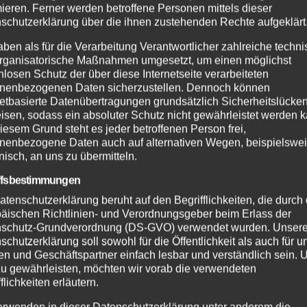
mieren. Ferner werden betroffene Personen mittels dieser
schutzerklärung über die ihnen zustehenden Rechte aufgeklärt
aben als für die Verarbeitung Verantwortlicher zahlreiche techn
rganisatorische Maßnahmen umgesetzt, um einen möglichst
NEWS
nlosen Schutz der über diese Internetseite verarbeiteten
Unsere K1 Fahrer in Attendorn bei
nenbezogenen Daten sicherzustellen. Dennoch können
netbasierte Datenübertragungen grundsätzlich Sicherheitslücke
der Westfalenmeisterschaft
isen, sodass ein absoluter Schutz nicht gewährleistet werden k
iesem Grund steht es jeder betroffenen Person frei,
SEPTEMBER 22, 2025
nenbezogene Daten auch auf alternativen Wegen, beispielswe
onisch, an uns zu übermitteln.
Diesmal wartete der MSC Lennetal-
Bamenohl/Attendorn e.V. auf unsere
ffsbestimmungen
Renntruppe. Doch das Wetter meinte es nicht so
atenschutzerklärung beruht auf den Begrifflichkeiten, die durch
äischen Richtlinien- und Verordnungsgeber beim Erlass der
freundlich – Regen und Wind machten die
schutz-Grundverordnung (DS-GVO) verwendet wurden. Unser
Strecke rutschig. Aber echte Racer lassen sich…
schutzerklärung soll sowohl für die Öffentlichkeit als auch für u
n und Geschäftspartner einfach lesbar und verständlich sein.
zu gewährleisten, möchten wir vorab die verwendeten
flichkeiten erläutern.