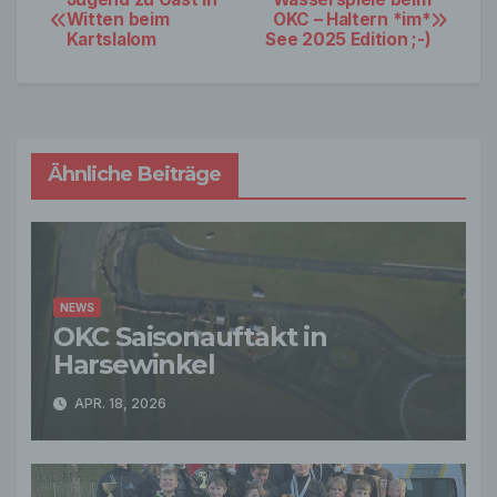
Beitrags-
Witten beim
OKC – Haltern *im*
Kartslalom
See 2025 Edition ;-)
Navigation
Ähnliche Beiträge
NEWS
OKC Saisonauftakt in
Harsewinkel
APR. 18, 2026