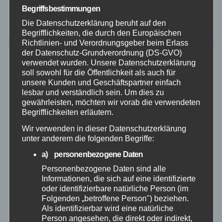
letzten neue Komentare
Begriffsbestimmungen
Die Datenschutzerklärung beruht auf den
Es sind keine Kommentare vorhanden.
Begrifflichkeiten, die durch den Europäischen
Richtlinien- und Verordnungsgeber beim Erlass
Archiv
der Datenschutz-Grundverordnung (DS-GVO)
verwendet wurden. Unsere Datenschutzerklärung
soll sowohl für die Öffentlichkeit als auch für
April 2026
unsere Kunden und Geschäftspartner einfach
lesbar und verständlich sein. Um dies zu
März 2026
gewährleisten, möchten wir vorab die verwendeten
Begrifflichkeiten erläutern.
Januar 2026
Wir verwenden in dieser Datenschutzerklärung
unter anderem die folgenden Begriffe:
a) personenbezogene Daten
September 2025
Personenbezogene Daten sind alle
Informationen, die sich auf eine identifizierte
August 2025
oder identifizierbare natürliche Person (im
Folgenden „betroffene Person") beziehen.
Juli 2025
Als identifizierbar wird eine natürliche
Person angesehen, die direkt oder indirekt,