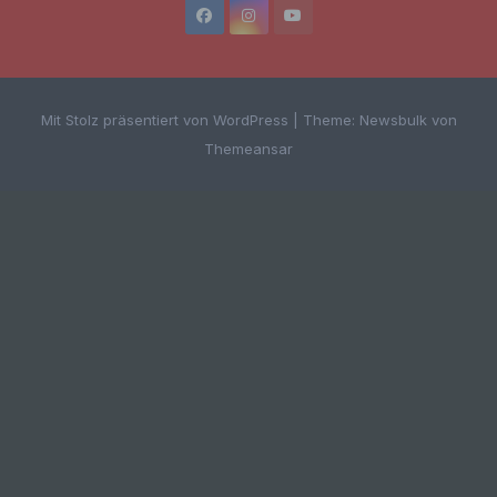
juristische Person, Behörde, Einrichtung
oder andere Stelle, die personenbezogene
Daten im Auftrag des Verantwortlichen
verarbeitet.
i) Empfänger
Mit Stolz präsentiert von WordPress
|
Theme:
Newsbulk
von
Empfänger ist eine natürliche oder juristische
Themeansar
Person, Behörde, Einrichtung oder andere
Stelle, der personenbezogene Daten
offengelegt werden, unabhängig davon, ob
es sich bei ihr um einen Dritten handelt oder
nicht. Behörden, die im Rahmen eines
bestimmten Untersuchungsauftrags nach
dem Unionsrecht oder dem Recht der
Mitgliedstaaten möglicherweise
personenbezogene Daten erhalten, gelten
jedoch nicht als Empfänger.
j) Dritter
Dritter ist eine natürliche oder juristische
Person, Behörde, Einrichtung oder andere
Stelle außer der betroffenen Person, dem
Verantwortlichen, dem Auftragsverarbeiter