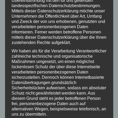
Übereinstimmung mit den für uns geltenden
letzten neuen Beiträge
landesspezifischen Datenschutzbestimmungen.
Mittels dieser Datenschutzerklärung möchte unser
Unternehmen die Öffentlichkeit über Art, Umfang
OKC Saisonauftakt in Harsewinkel
und Zweck der von uns erhobenen, genutzten und
verarbeiteten personenbezogenen Daten
Saisonfinale dahoam: AMC Waltrop glänzt beim
informieren. Ferner werden betroffene Personen
Jugend-Turnier-Abschluss 2026
mittels dieser Datenschutzerklärung über die ihnen
zustehenden Rechte aufgeklärt.
Jahreshauptversammlung und Vereinsmeister
Wir haben als für die Verarbeitung Verantwortlicher
zahlreiche technische und organisatorische
2025
Maßnahmen umgesetzt, um einen möglichst
lückenlosen Schutz der über diese Internetseite
Unsere K1 Fahrer in Attendorn bei der
verarbeiteten personenbezogenen Daten
Westfalenmeisterschaft
sicherzustellen. Dennoch können Internetbasierte
Datenübertragungen grundsätzlich
Sicherheitslücken aufweisen, sodass ein absoluter
Drei Nachwuchspiloten auf großer Fahrt –
Schutz nicht gewährleistet werden kann. Aus
unsere Klasse-1-Helden erobern Westfalen!
diesem Grund steht es jeder betroffenen Person
frei, personenbezogene Daten auch auf
alternativen Wegen, beispielsweise telefonisch, an
uns zu übermitteln.