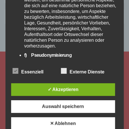
die sich auf eine natürliche Person beziehen,
zu bewerten, insbesondere, um Aspekte
Anmelden
bezüglich Arbeitsleistung, wirtschaftlicher
Lage, Gesundheit, persönlicher Vorlieben,
Interessen, Zuverlässigkeit, Verhalten,
Aufenthaltsort oder Ortswechsel dieser
natürlichen Person zu analysieren oder
vorherzusagen.
f) Pseudonymisierung
Pseudonymisierung ist die Verarbeitung
personenbezogener Daten in einer Weise,
Essenziell
Externe Dienste
auf welche die personenbezogenen Daten
ohne Hinzuziehung zusätzlicher
Informationen nicht mehr einer spezifischen
✓ Akzeptieren
betroffenen Person zugeordnet werden
können, sofern diese zusätzlichen
Informationen gesondert aufbewahrt werden
Auswahl speichern
und technischen und organisatorischen
Maßnahmen unterliegen, die gewährleisten,
dass die personenbezogenen Daten nicht
✕ Ablehnen
einer identifizierten oder identifizierbaren