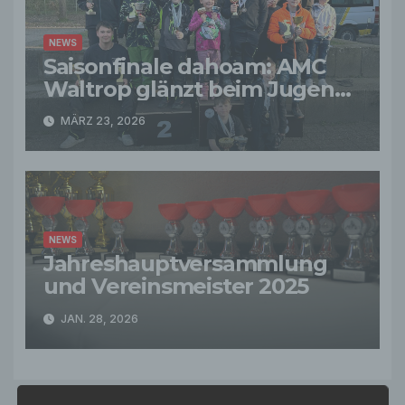
NEWS
Saisonfinale dahoam: AMC
Waltrop glänzt beim Jugend-
Turnier-Abschluss 2026
MÄRZ 23, 2026
NEWS
Jahreshauptversammlung
und Vereinsmeister 2025
JAN. 28, 2026